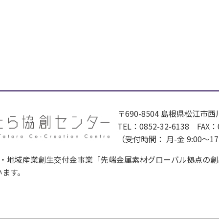
〒690-8504 島根県松江市西
TEL：0852-32-6138 FAX：0
（受付時間： 月-金 9:00～1
域産業創生交付金事業「先端金属素材グローバル拠点の創出－Next G
います。