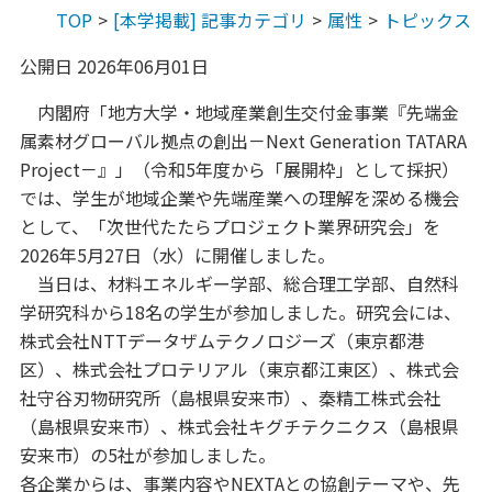
TOP
[本学掲載] 記事カテゴリ
属性
トピックス
公開日 2026年06月01日
内閣府「地方大学・地域産業創生交付金事業『先端金
属素材グローバル拠点の創出－Next Generation TATARA
Project－』」（令和5年度から「展開枠」として採択）
では、学生が地域企業や先端産業への理解を深める機会
として、「次世代たたらプロジェクト業界研究会」を
2026年5月27日（水）に開催しました。
当日は、材料エネルギー学部、総合理工学部、自然科
学研究科から18名の学生が参加しました。研究会には、
株式会社NTTデータザムテクノロジーズ（東京都港
区）、株式会社プロテリアル（東京都江東区）、株式会
社守谷刃物研究所（島根県安来市）、秦精工株式会社
（島根県安来市）、株式会社キグチテクニクス（島根県
安来市）の5社が参加しました。
各企業からは、事業内容やNEXTAとの協創テーマや、先