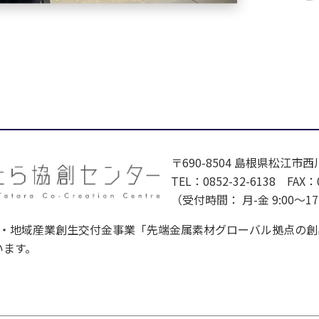
〒690-8504 島根県松江市西
TEL：0852-32-6138 FAX：0
（受付時間： 月-金 9:00～1
域産業創生交付金事業「先端金属素材グローバル拠点の創出－Next G
います。