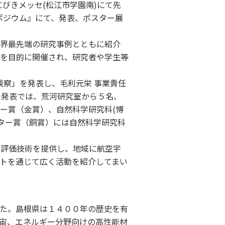
にびきメッセ(松江市学園南)にて先
ンポジウム』にて、発表、ポスター展
界最先端の研究事例とともに紹介
を目的に開催され、研究者や学生等
観察」を発表し、毛利元栄 事業責任
ー発表では、荒河研究室から５名、
ター賞（金賞）、自然科学研究科(博
ター賞（銅賞）には自然科学研究科
察評価技術を提供し、地域に航空宇
トを通じて広く活動を紹介してまい
た。島根県は１４００年の歴史を有
宙、エネルギー分野向けの高性能材