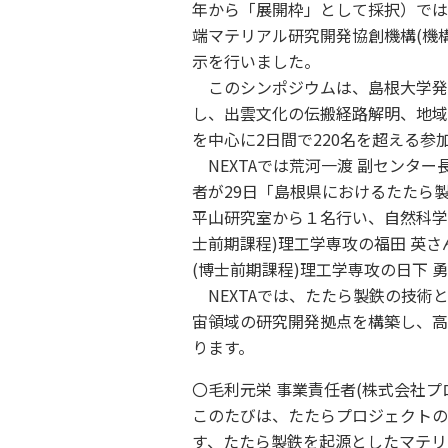
年から「展開枠」として採択）では、
端マテリアル研究開発協創機構(機
示を行いました。
このシンポジウムは、島根大学発
し、出雲文化の伝搬経路解明、地域
を中心に2日間で220名を超える参
NEXTAでは荒河一渡 副センタ
者が29日「島根県におけるたたら
平山研究室から１名行い、自然科学
士前期課程)理工学専攻の福田 英
(博士前期課程)理工学専攻の日下 
NEXTAでは、たたら製鉄の技術
宙領域の研究開発拠点を構築し、高
ります。
〇毛利元栄 事業責任者(株式会社プ
このたびは、たたらプロジェクトの
す、たたら製鉄を起源としたマテリ