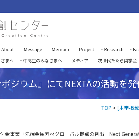
About
Message
Member
Project
Research
Fac
なさまへ
中高生のみなさまへ
メディア
次世代たたら奨学金
ポジウム』にてNEXTAの活動を
TOP
[本学掲載
「先端金属素材グローバル拠点の創出－Next Generation T