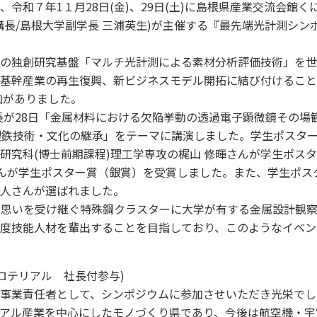
令和７年1１月28日(金)、29日(土)に島根県産業交流会館く
構長/島根大学副学長 三浦英生)が主催する『最先端光計測シ
の独創研究基盤「マルチ光計測による素材分析評価技術」を世
基幹産業の再生復興、新ビジネスモデル開拓に結び付けること
加がありました。
ー長が28日「金属材料における欠陥挙動の透過電子顕微鏡その場
製鉄技術・文化の継承」をテーマに講演しました。学生ポスタ
研究科(博士前期課程)理工学専攻の梶山 修暉さんが学生ポス
さんが学生ポスター賞（銀賞）を受賞しました。また、学生ポス
勇人さんが選ばれました。
と思いを受け継ぐ特殊鋼クラスターに大学が有する金属設計観
度技能人材を輩出することを目指しており、このようなイベン
ロテリアル 社長付参与)
事業責任者として、シンポジウムに参加させいただき光栄でし
アル産業を中心にしたモノづくり県であり、今後は航空機・宇