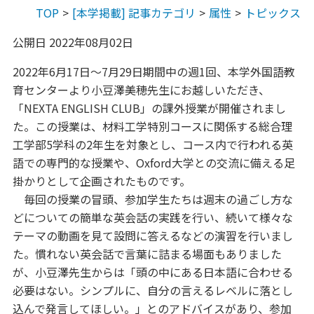
TOP
[本学掲載] 記事カテゴリ
属性
トピックス
公開日 2022年08月02日
2022年6月17日～7月29日期間中の週1回、本学外国語教
育センターより小豆澤美穂先生にお越しいただき、
「NEXTA ENGLISH CLUB」の課外授業が開催されまし
た。この授業は、材料工学特別コースに関係する総合理
工学部5学科の2年生を対象とし、コース内で行われる英
語での専門的な授業や、Oxford大学との交流に備える足
掛かりとして企画されたものです。
毎回の授業の冒頭、参加学生たちは週末の過ごし方な
どについての簡単な英会話の実践を行い、続いて様々な
テーマの動画を見て設問に答えるなどの演習を行いまし
た。慣れない英会話で言葉に詰まる場面もありました
が、小豆澤先生からは「頭の中にある日本語に合わせる
必要はない。シンプルに、自分の言えるレベルに落とし
込んで発言してほしい。」とのアドバイスがあり、参加