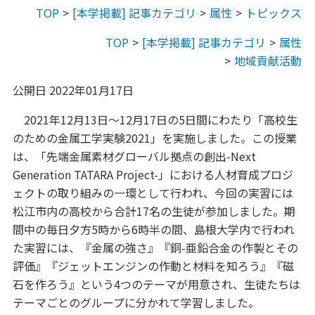
TOP
[本学掲載] 記事カテゴリ
属性
トピックス
TOP
[本学掲載] 記事カテゴリ
属性
地域貢献活動
公開日 2022年01月17日
2021年12月13日～12月17日の5日間にわたり「高校生
のための金属工学実験2021」を実施しました。この授業
は、「先端金属素材グローバル拠点の創出-Next
Generation TATARA Project-」における人材育成プロジ
ェクトの取り組みの一環として行われ、今回の実習には
松江市内の高校から合計17名の生徒が参加しました。期
間中の毎日夕方5時から6時半の間、島根大学内で行われ
た実習には、『金属の強さ』『銅-亜鉛合金の作製とその
評価』『ジェットエンジンの作動と材料を知ろう』『磁
石を作ろう』という4つのテーマが用意され、生徒たちは
テーマごとのグループに分かれて学習しました。